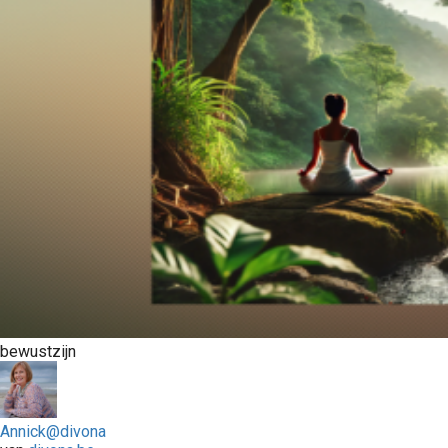
bewustzijn
Annick@divona