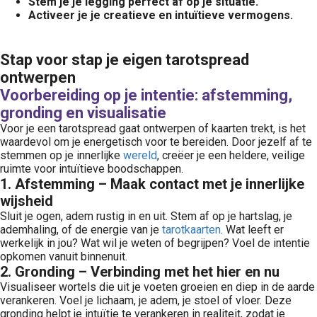
Stem je je legging perfect af op je situatie.
Activeer je je creatieve en intuïtieve vermogens.
Stap voor stap je eigen tarotspread
ontwerpen
Voorbereiding op je intentie: afstemming,
gronding en visualisatie
Voor je een tarotspread gaat ontwerpen of kaarten trekt, is het
waardevol om je energetisch voor te bereiden. Door jezelf af te
stemmen op je innerlijke
wereld
, creëer je een heldere, veilige
ruimte voor intuïtieve boodschappen.
1. Afstemming – Maak contact met je innerlijke
wijsheid
Sluit je ogen, adem rustig in en uit. Stem af op je hartslag, je
ademhaling, of de energie van je
tarotkaarten
. Wat leeft er
werkelijk in jou? Wat wil je weten of begrijpen? Voel de intentie
opkomen vanuit binnenuit.
2. Gronding – Verbinding met het hier en nu
Visualiseer wortels die uit je voeten groeien en diep in de aarde
verankeren. Voel je lichaam, je adem, je stoel of vloer. Deze
gronding helpt je intuïtie te verankeren in realiteit, zodat je