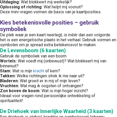
Uitdaging:
Wat blokkeert mij werkelijk?
Oplossing of richting:
Wat helpt mij vooruit?
Deze mini-vragen vormen de basis van je kaartposities.
Kies betekenisvolle posities – gebruik
symboliek
De plek waar je een kaart neerlegt, is méér dan een volgorde:
het is een energetische plaats in het verhaal. Gebruik vormen en
symbolen om je spread extra betekenisvol te maken.
De Levensboom (6 kaarten)
Gebruik de symboliek van een boom:
Wortels:
Wat voedt mij (onbewust)? Wat blokkeert mij van
binnenuit?
Stam:
Wat is mijn
kracht
of kern?
Takken:
Welke richtingen strek ik me naar uit?
Bladeren:
Wat groeit er in mij of mijn leven?
Vruchten:
Wat mag ik oogsten of ontvangen?
Zon boven de boom:
Wat is mijn hoger inzicht?
Ideaal voor vragen rond persoonlijke ontwikkeling of
spiritualiteit!
De Driehoek van Innerlijke Waarheid (3 kaarten)
Een driehoek is stabiel, krachtig en symboliseert lichaam-