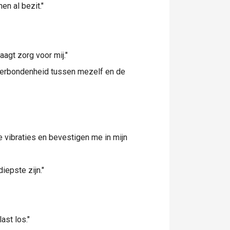
en al bezit."
aagt zorg voor mij."
e verbondenheid tussen mezelf en de
ke vibraties en bevestigen me in mijn
iepste zijn."
ast los."