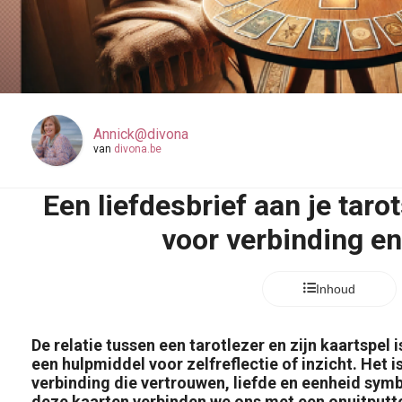
Annick@divona
van
divona.be
Een liefdesbrief aan je taro
voor verbinding en
Inhoud
De relatie tussen een tarotlezer en zijn kaartspel 
een hulpmiddel voor zelfreflectie of inzicht. Het is
verbinding die vertrouwen, liefde en eenheid symb
deze kaarten verbinden we ons met een onuitputte