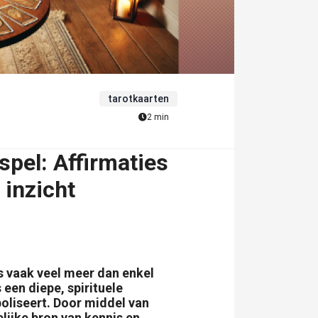
tarotkaarten
2 min
tspel: Affirmaties
 inzicht
is vaak veel meer dan enkel
 een diepe, spirituele
oliseert. Door middel van
lijke bron van kennis en