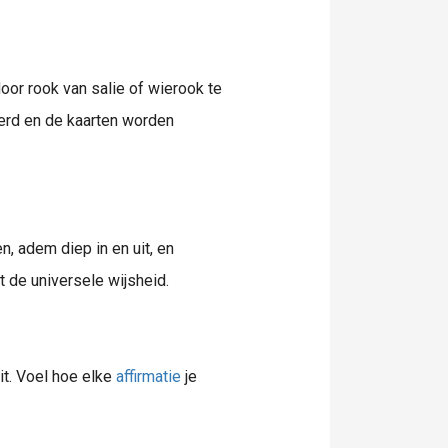
door rook van salie of wierook te
derd en de kaarten worden
n, adem diep in en uit, en
t de universele wijsheid.
uit. Voel hoe elke
affirmatie
je