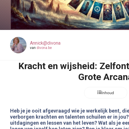
Annick@divona
van
divona.be
Kracht en wijsheid: Zelfon
Grote Arcan
Inhoud
Heb je je ooit afgevraagd wie je werkelijk bent, d
verborgen krachten en talenten schuilen er in jou
uitdagingen en lessen van het leven? Wat als je ee
lagen van jezelf kon laten zien? Ben je klaar om j