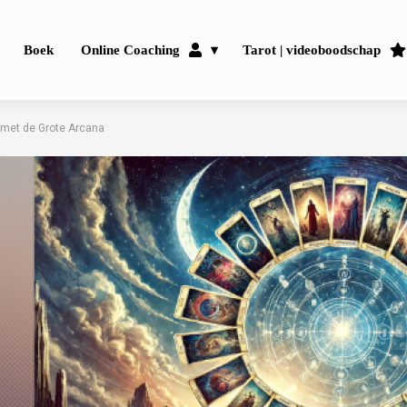
Boek
Online Coaching
Tarot | videoboodschap
g met de Grote Arcana