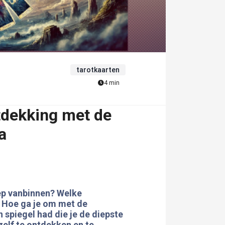
tarotkaarten
4 min
tdekking met de
a
iep vanbinnen? Welke
? Hoe ga je om met de
n spiegel had die je de diepste
ezelf te ontdekken en te